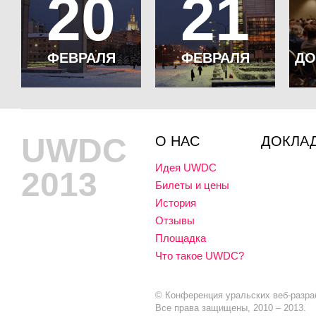
20
21
ФЕВРАЛЯ
ФЕВРАЛЯ
ДО
UWDC
О НАС
ДОКЛА
Идея UWDC
2013
Билеты и цены
История
Отзывы
Площадка
Что такое UWDC?
© Конференция уральских веб-разра
Все права защищены, 2010 – 2013.