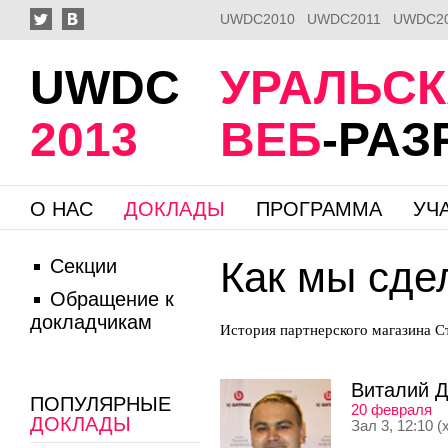
UWDC2010
UWDC2011
UWDC2
UWDC
УРАЛЬС
2013
ВЕБ
-РА
О НАС
ДОКЛАДЫ
ПРОГРАММА
УЧ
Как мы сде
Секции
Обращение к
докладчикам
История партнерского магазина С
Виталий Д
ПОПУЛЯРНЫЕ
20 февраля
ДОКЛАДЫ
Зал 3, 12:10 