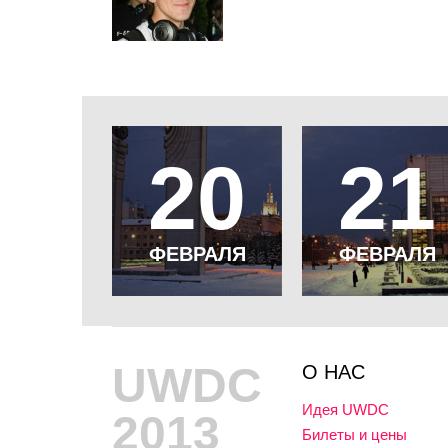
20
21
ФЕВРАЛЯ
ФЕВРАЛЯ
UWDC
О НАС
Идея UWDC
2013
Билеты и цены