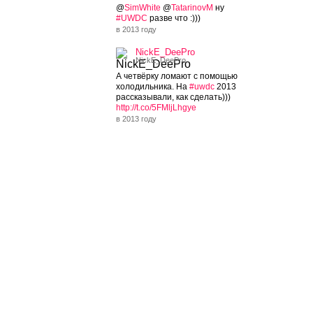
@
SimWhite
@
TatarinovM
ну
#UWDC
разве что :)))
в 2013 году
NickE_DeePro
NickE_DeePro
А четвёрку ломают с помощью
холодильника. На
#uwdc
2013
рассказывали, как сделать)))
http://t.co/5FMljLhgye
в 2013 году