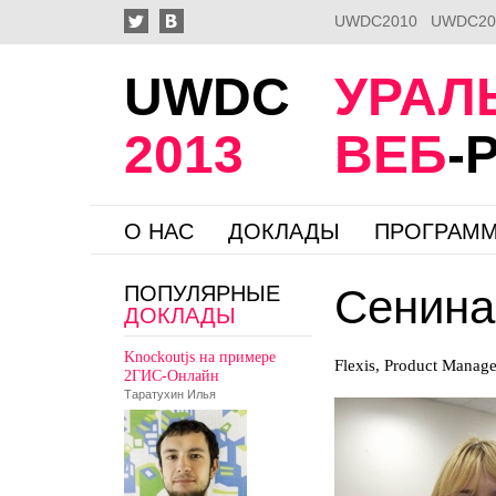
UWDC2010
UWDC20
UWDC
УРАЛ
2013
ВЕБ
-
О НАС
ДОКЛАДЫ
ПРОГРАМ
ПОПУЛЯРНЫЕ
Сенина
ДОКЛАДЫ
Knockoutjs на примере
Flexis, Product Manage
2ГИС-Онлайн
Таратухин Илья