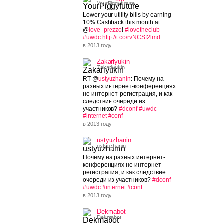
YourPiggyfuture
Lower your utility bills by earning
10% Cashback this month at
@
love_prezzo
!
#lovetheclub
#uwdc
http://t.co/rvNCSf2lmd
в 2013 году
Zakarlyukin
Zakarlyukin
RT @
ustyuzhanin
: Почему на
разных интернет-конференциях
не интернет-регистрация, и как
следствие очереди из
участников?
#dconf
#uwdc
#internet
#conf
в 2013 году
ustyuzhanin
ustyuzhanin
Почему на разных интернет-
конференциях не интернет-
регистрация, и как следствие
очереди из участников?
#dconf
#uwdc
#internet
#conf
в 2013 году
Dekmabot
Dekmabot