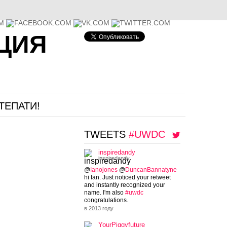
ЦИЯ
ТЕПАТИ!
TWEETS
#UWDC
inspiredandy
inspiredandy
@
Ianojones
@
DuncanBannatyne
hi Ian. Just noticed your retweet
and instantly recognized your
name. I'm also
#uwdc
congratulations.
в 2013 году
YourPiggyfuture