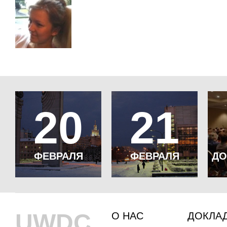
20
21
ФЕВРАЛЯ
ФЕВРАЛЯ
ДО
UWDC
О НАС
ДОКЛА