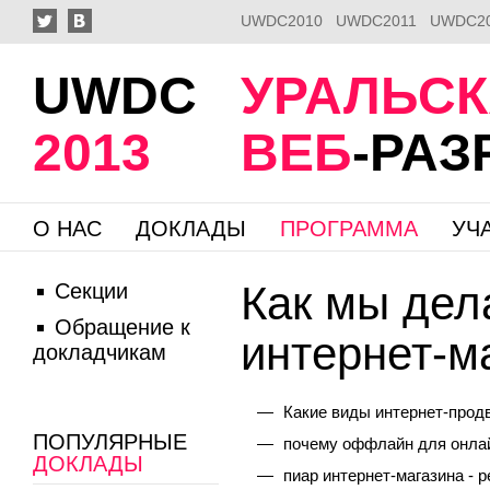
UWDC2010
UWDC2011
UWDC2
UWDC
УРАЛЬС
2013
ВЕБ
-РА
О НАС
ДОКЛАДЫ
ПРОГРАММА
УЧ
Как мы дел
Секции
Обращение к
интернет-м
докладчикам
Какие виды интернет-продв
ПОПУЛЯРНЫЕ
почему оффлайн для онлай
ДОКЛАДЫ
пиар интернет-магазина - р