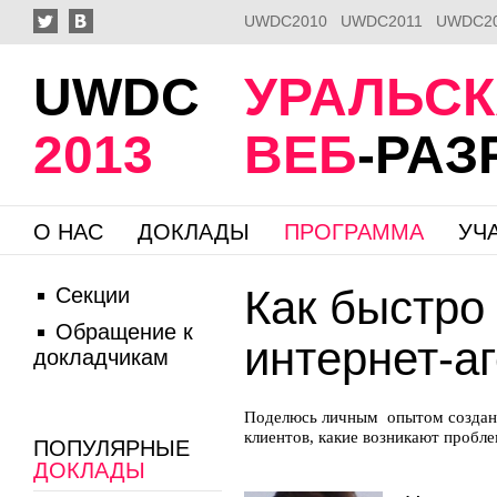
UWDC2010
UWDC2011
UWDC2
UWDC
УРАЛЬС
2013
ВЕБ
-РА
О НАС
ДОКЛАДЫ
ПРОГРАММА
УЧ
Как быстро
Секции
Обращение к
интернет-а
докладчикам
Поделюсь личным опытом создания 
клиентов, какие возникают пробле
ПОПУЛЯРНЫЕ
ДОКЛАДЫ